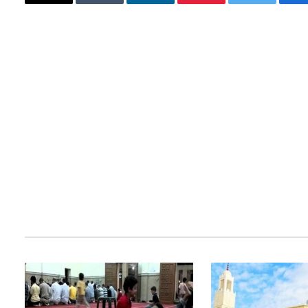
فيسبوك
تويتر
بينتيريست
لينكدإن
Tumblr
البريد
الإلكتروني