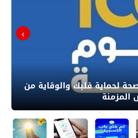
ل
ا
و
›
ا
م
ا
ا
آخر موعد للتقديم بالمدارس المصرية الإيطالية 2026.. اعرف
ابط التسجيل
ح
ا
ا
ا
«