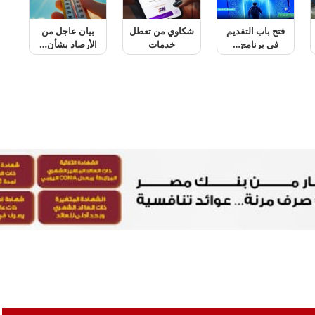
ا
شكاوي من تعطل
بيان عاجل من
ترامب يكشف
خدمات
الأرصاد بشأن…
حقيقة نفاد
ش
«إنستاباي»..…
الذخائر…
ج
ا