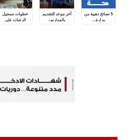
ذهبية من
آخر موعد للتقديم
خطوات تسجيل
فتح باب التقديم
ة…
بالمدارس
الرغبات على
في برنامج…
المصرية…
موقع…