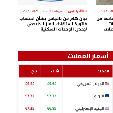
الطاقة والبترول
الأربعاء، 5 أغسطس 2026 - 2:22 م
ابعة من
بيان هام من ناتجاس بشأن احتساب
”
فاتورة استهلاك الغاز الطبيعي
لاب
لإحدى الوحدات السكنية
أسعار العملات
العملة
شراء
بيع
الدولار الأمريكي
49.64
49.94
اليورو
57.32
57.72
الجنيه الإسترليني
66.85
67.35