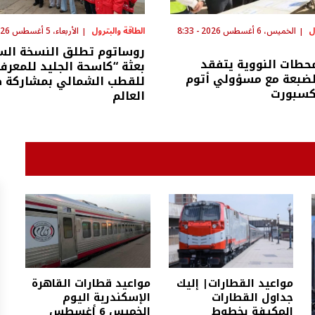
ل
الخميس، 6 أغسطس 2026 - 8:33
الطاقة والبترول
الأربعاء، 5 أغسطس 2026 - 5:07 م
روساتوم تطلق النسخة الس
حطات النووية يتفقد
بعثة “كاسحة الجليد للمعرفة
ضبعة مع مسؤولي أتوم
للقطب الشمالي بمشاركة ط
كسبورت
العالم
مواعيد القطارات| إليك
مواعيد قطارات القاهرة
جداول القطارات
الإسكندرية اليوم
المكيفة بخطوط
الخميس 6 أغسطس