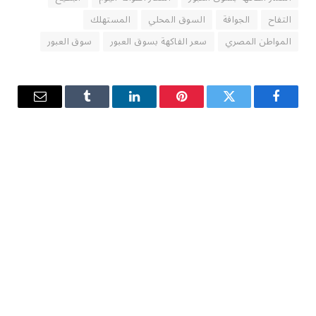
التفاح
الجوافة
السوق المحلي
المستهلك
المواطن المصري
سعر الفاكهة بسوق العبور
سوق العبور
فيسبوك
تويتر
بينتيريست
لينكدإن
Tumblr
البريد
الإلكترو