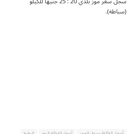
سجل سعر موز بلدي 20 : 25 جنيهًا للكيلو
(سباطه).
أسعار الفاكهة بسوق العبور
أسعار الفواكه اليوم
البطيخ