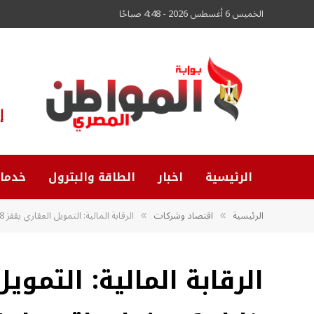
الخميس 6 أغسطس 2026 - 4:48 صباحًا
إ
الرئيسية
اخبار
الطاقة والبترول
خدما
الرئيسية
اقتصاد وشركات
الرقابة المالية: التمويل العقاري يقفز 1148% خلال 6 سنوات لتسجل 42.7 مليار جنيه
»
»