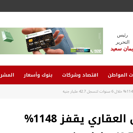
رئيس
التحرير
يمان سعيد
ت المواطن
اقتصاد وشركات
بنوك وأسعار
المشرو
الرقابة المالية: التمويل العقاري يقفز 1148%