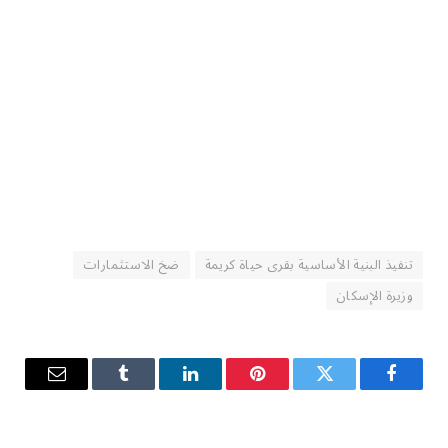
تنفيذ البنية الأساسية بقرى حياة كريمة
ضخ الاستثمارات
وزيرة الإسكان
فيسبوك
تويتر
بينتيريست
لينكدإن
Tumblr
البريد
الإلكترو