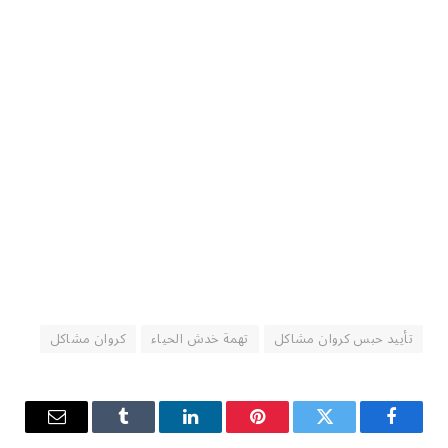
تأييد حبس كروان مشاكل
تهمة خدش الحياء
كروان مشاكل
فيسبوك
تويتر
بينتيريست
لينكدإن
Tumblr
البريد