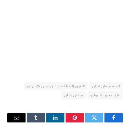
اتجاه ميدان لبنان
الطرق البديلة بعد غلق محور 26 يوليو
غلق محور 26 يوليو
ميدان لبنان
فيسبوك
تويتر
بينتيريست
لينكدإن
Tumblr
البريد