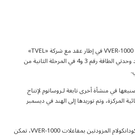
وقد تم تصنيع مجموعات الوقود الخاصة بمفاعل VVER-1000 في إطار عقد مع شركة «TVEL»
(الشركة الإدارية لقطاع الوقود في روساتوم) لتزويد وحدتي الطاقة رقم 3 و4 في المرحلة الثانية من
.
حميلة وقود للوحدة رقم 3 قد تم تصنيعها في منشأة أخرى تابعة لـروساتوم لإنتاج
ة المركزة، وتم توريدها إلى الهند في ديسمبر
وخلال تشغيل وحدتي المرحلة الأولى من محطة كودانكولام المزودتين بمفاعلات VVER-1000، تمكن