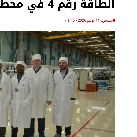
الطاقة رقم 4 في محطة ”كودانكولام” بالهند
الخميس، 11 يونيو 2026 - 2:48 م