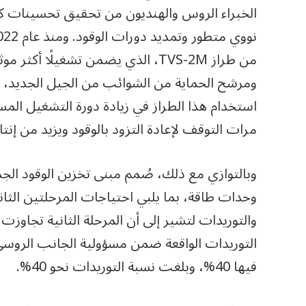
الخبراء الروس والهنديون من تحقيق تحسينات كبي
من طراز TVS-2M، الذي يضمن تشغيلً
ومرشح الحماية من الشوائب من الجيل الجديد، وا
مرات التوقف لإعادة التزود بالوقود ويزيد من إنتاج
وبالتوازي مع ذلك، صُمم مبنى تخزين الوقود الج
وحدات طاقة، بما يلبي احتياجات المرحلتين الثان
فيها 40%، وبلغت نسبة التوريدات نحو 40%.