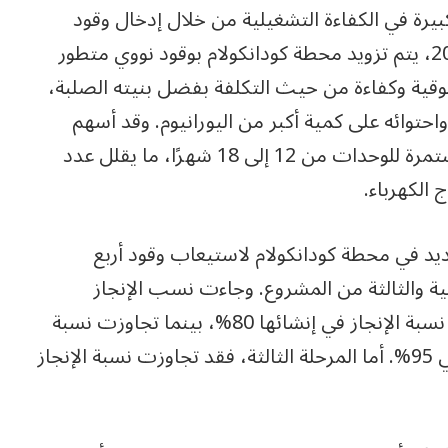
رة في الكفاءة التشغيلية من خلال إدخال وقود
نووي متطور وتمديد دورات الوقود. ومنذ عام 2022، يتم تزويد محطة كودانكولام بوقود نووي متطور
ا أكثر موثوقية وكفاءة من حيث التكلفة بفضل بنيته الصلبة،
حتوائه على كمية أكبر من اليورانيوم. وقد أسهم
استخدام هذا الطراز في زيادة دورة التشغيل المستمرة للوحدات من 12 إلى 18 شهرًا، ما يقلل عدد
 الكهرباء.
ديد في محطة كودانكولام لاستيعاب وقود أربع
ية والثالثة من المشروع. وجاءت نسب الإنجاز
والتوريدات لتشير إلى أن المرحلة الثانية تجاوزت نسبة الإنجاز في إنشائها 80%، بينما تجاوزت نسبة
التوريدات الواقعة ضمن مسؤولية الجانب الروسي 95%. أما المرحلة الثالثة، فقد تجاوزت نسبة الإنجاز