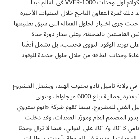
وستكون وحدات المرحلة الثانية من محطة كودانكولام أول وحدات VVER-1000 في العالم تبدأ
دورة وقود مدتها 18 شهرًا. ويُعد ذلك ثمرة التعاون الناجح خلال السنوات الأخيرة
 حيث جرى اختبار الحلول الفعالة التي سبق تطبيقها
 العاملتين بالمحطة. وعلى مدار دورة حياة
لى توريد الوقود النووي فحسب، بل تشمل أيضًا
فاءة وحدات الطاقة من خلال حلول جديدة للوقود
ع في ولاية تاميل نادو بجنوب الهند، ويشمل المشروع
إنشاء ست وحدات طاقة بمفاعلات VVER-1000 بقدرة إجمالية تبلغ 6000 ميجاواط. وتتولى
ميل الفني للمشروع، بينما تقوم شركة «آتوم ستروي
بدور المصمم العام ومورّد المعدات. وقد دخلت
وحدتا المرحلة الأولى (رقم 1 ورقم 2) الخدمة في عامي 2013 و2017 على التوالي، فيما لا تزال وحدتا
 4) قيد الإنشاء. وتلتزم الوحدات الجديدة في المحطة بأحدث متطلبات