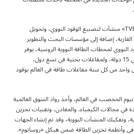
ويضم قطاع الوقود في روساتوم وتديره شركة «TVEL» منشآت لتصنيع الوقود النووي، وتحويل
ي الغازية، إضافة إلى مؤسسات البحث والتطوير
 النووي لمحطات الطاقة النووية الروسية، يوفر
قطاع الوقود الوقود لأكثر من 70 مفاعلًا للطاقة في 15 دولة، ولمفاعلات بحثية في تسع دول،
واحد من كل ستة مفاعلات طاقة في العالم بوقود
انيوم المخصب في العالم، وأحد رواد السوق العالمية
ة في مجالات الكيمياء، والمعادن، وتقنيات تخزين
مية، وتفكيك المنشآت النووية، وقد تم إنشاء الجهات
في وأنظمة تخزين الطاقة ضمن هيكل «روساتوم».