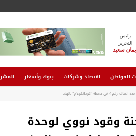
رئيس
التحرير
يمان سعيد
ت المواطن
اقتصاد وشركات
بنوك وأسعار
المشرو
حطة ”كودانكولام” بالهند
نة وقود نووي لوحدة