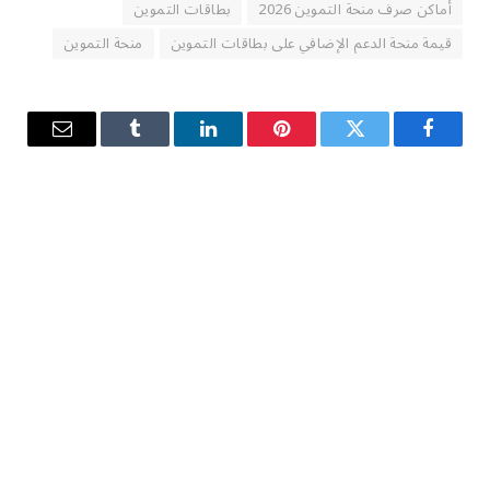
أماكن صرف منحة التموين 2026
بطاقات التموين
قيمة منحة الدعم الإضافي على بطاقات التموين
منحة التموين
فيسبوك
تويتر
بينتيريست
لينكدإن
Tumblr
البريد
الإلكترو