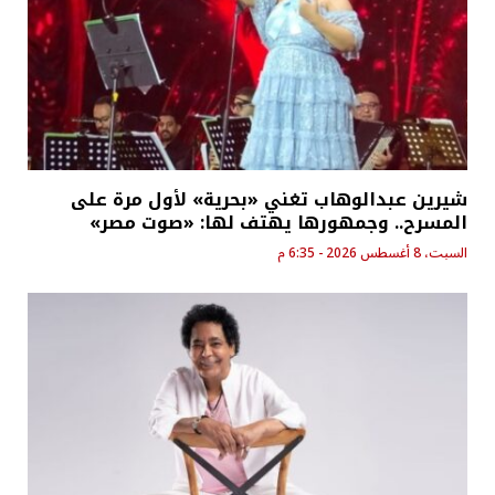
شيرين عبدالوهاب تغني «بحرية» لأول مرة على
المسرح.. وجمهورها يهتف لها: «صوت مصر»
السبت، 8 أغسطس 2026 - 6:35 م