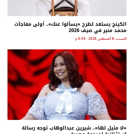
الكينج يستعد لطرح «يسألوا عنك».. أولى مفاجآت
محمد منير في صيف 2026
السبت، 8 أغسطس 2026 - 6:34 م
«لا مثيل لها».. شيرين عبدالوهاب توجه رسالة