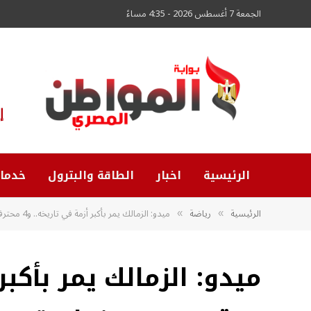
الجمعة 7 أغسطس 2026 - 4:35 مساءً
إ
الرئيسية
اخبار
الطاقة والبترول
خدما
الرئيسية
رياضة
ميدو: الزمالك يمر بأكبر أزمة في تاريخه.. و4 محترفين فسخوا عقودهم دون تواصل من النادي
»
»