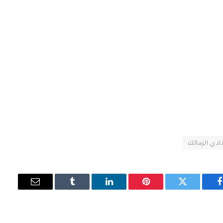
ادي الزمالك
فيسبوك
تويتر
بينتيريست
لينكدإن
Tumblr
البريد
الإلكتروني