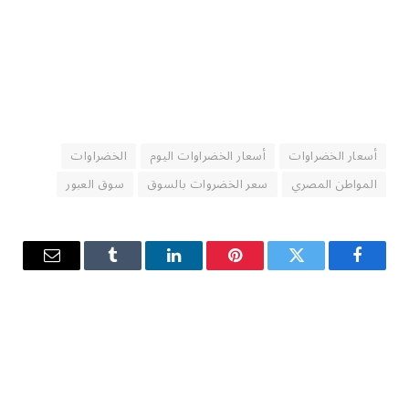
أسعار الخضراوات
أسعار الخضراوات اليوم
الخضراوات
المواطن المصري
سعر الخضروات بالسوق
سوق العبور
فيسبوك
تويتر
بينتيريست
لينكدإن
Tumblr
البريد
الإلكترو