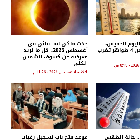
ليوم الخميس..
حدث فلكي استثنائي في
الأرصاد تحذر من 4 ظواهر تضرب
أغسطس 2026.. كل ما تريد
معرفته عن كسوف الشمس
الكلي
الثلاثاء، 4 أغسطس 2026 - 11:26 م
.. حالة الطقس
موعد فتح باب تسجيل رغبات