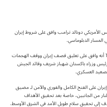
رئيس الأمريكي دونالد ترامب وافق على شروط إيران
 المسار الدبلوماسي.
وأكد ترامب في منشور عبر منصة Truth Social أنه وافق على تعليق قصف إيران ووقف الهجمات
ئيس وزراء باكستان شهباز شريف وقائد الجيش
لتصعيد العسكري.
يران على الفتح الكامل والفوري والآمن لـ مضيق
النار من الجانبين، خاصة بعد تحقيق الأهداف
هدف إلى تحقيق سلام طويل الأمد في الشرق الأوسط.