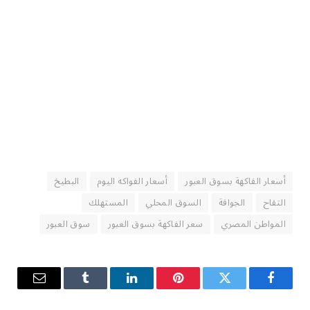
أسعار الفاكهة بسوق العبور
أسعار الفواكه اليوم
البطيخ
التفاح
الجوافة
السوق المحلي
المستهلك
المواطن المصري
سعر الفاكهة بسوق العبور
سوق العبور
فيسبوك
تويتر
بينتيريست
لينكدإن
Tumblr
البريد