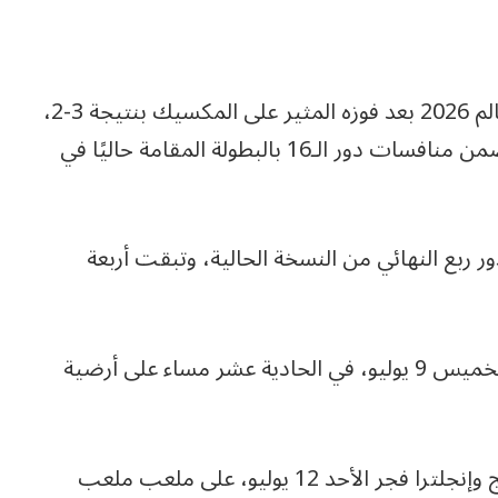
كما تأهل منتخب إنجلترا إلى ربع نهائي كأس العالم 2026 بعد فوزه المثير على المكسيك بنتيجة 3-2،
في المباراة التي جمعتهما على ملعب “أزتيكا”، ضمن منافسات دور الـ16 بالبطولة المقامة حاليًا في
تأهلت إلى الدور ربع النهائي من النسخة الحالية، وتبقت أربعة
وضرب المنتخب المغربي موعدًا مع فرنسا يوم الخميس 9 يوليو، في الحادية عشر مساء على أرضية
فيما ستكون المواجهة الثانية، فتجمع بين النرويج وإنجلترا فجر الأحد 12 يوليو، على ملعب ملعب