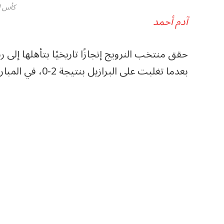
كأس العا
آدم أحمد
بعدما تغلبت على البرازيل بنتيجة 2-0، في المباراة التي جمعتهما ضمن منافسات دور الـ16.