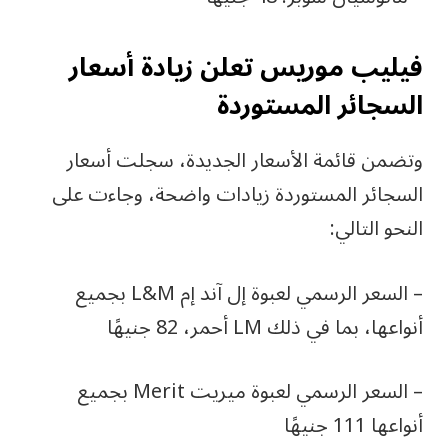
فيليب موريس تعلن زيادة أسعار
السجائر المستوردة
وتضمن قائمة الأسعار الجديدة، سجلت أسعار
السجائر المستوردة زيادات واضحة، وجاءت على
النحو التالي:
– السعر الرسمي لعبوة إل آند إم L&M بجميع
أنواعها، بما في ذلك LM أحمر، 82 جنيهًا
– السعر الرسمي لعبوة ميريت Merit بجميع
أنواعها 111 جنيهًا