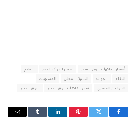
أسعار الفاكهة بسوق العبور
أسعار الفواكه اليوم
البطيخ
التفاح
الجوافة
السوق المحلي
المستهلك
المواطن المصري
سعر الفاكهة بسوق العبور
سوق العبور
فيسبوك
تويتر
بينتيريست
لينكدإن
Tumblr
البريد
الإلكترو