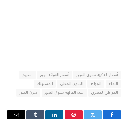
أسعار الفاكهة بسوق العبور
أسعار الفواكه اليوم
البطيخ
التفاح
الجوافة
السوق المحلي
المستهلك
المواطن المصري
سعر الفاكهة بسوق العبور
سوق العبور
فيسبوك
تويتر
بينتيريست
لينكدإن
Tumblr
البريد