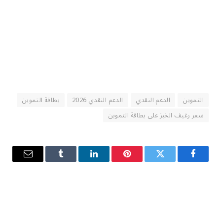
التموين
الدعم النقدي
الدعم النقدي 2026
بطاقة التموين
سعر رغيف الخبز على بطاقة التموين
فيسبوك
تويتر
بينتيريست
لينكدإن
Tumblr
البريد
الإلكترو