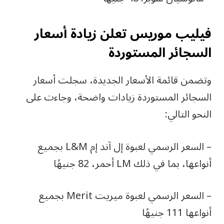
فيليب موريس تعلن زيادة أسعار
السجائر المستوردة
وتضمن قائمة الأسعار الجديدة، سجلت أسعار
السجائر المستوردة زيادات واضحة، وجاءت على
النحو التالي:
– السعر الرسمي لعبوة إل آند إم L&M بجميع
أنواعها، بما في ذلك LM أحمر، 82 جنيهًا
– السعر الرسمي لعبوة ميريت Merit بجميع
أنواعها 111 جنيهًا