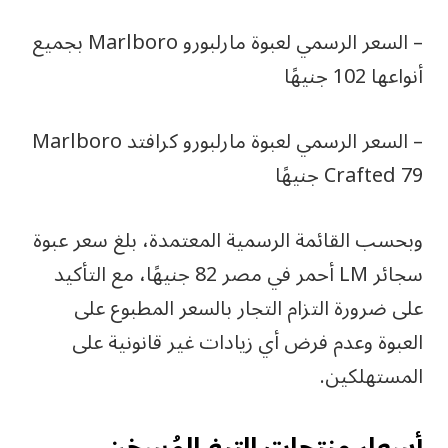
– السعر الرسمي لعبوة مارلبورو Marlboro بجميع
أنواعها 102 جنيهًا
– السعر الرسمي لعبوة مارلبورو كرافتد Marlboro
Crafted 79 جنيهًا
وبحسب القائمة الرسمية المعتمدة، بلغ سعر عبوة
سجائر LM أحمر في مصر 82 جنيهًا، مع التأكيد
على ضرورة التزام التجار بالسعر المطبوع على
العبوة وعدم فرض أي زيادات غير قانونية على
المستهلكين.
أسعار منتجات التبغ المُسخن