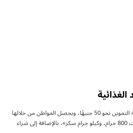
الغذائية
ويصل نصيب الفرد من السلع الغذائية في بطاقة التموين نحو 50 جنيهًا، ويحصل المواطن من خلالها
على السلع التموينية الأساسية، وهي: «زجاجة زيت 800 جرام، وكيلو جرام سكر»، بالإضافة إلى شراء