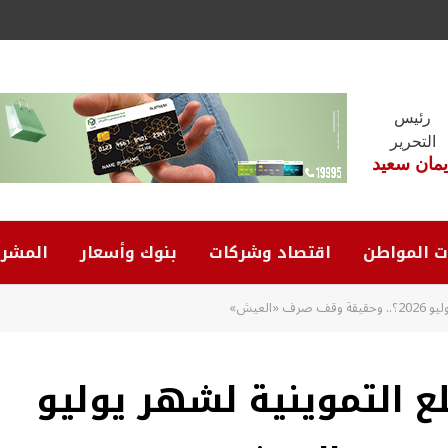
رئيس
التحرير
يمان سعيد
ت المواطن
اقتصاد وشركات
بنوك وأسعار
المشرو
العيش»
 التموينية لشهر يوليو