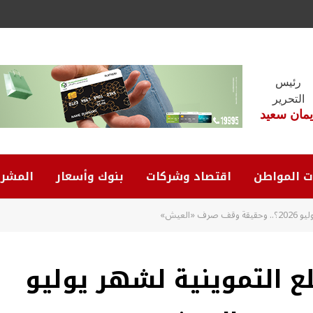
رئيس
التحرير
يمان سعيد
ت المواطن
اقتصاد وشركات
بنوك وأسعار
المشرو
العيش»
 التموينية لشهر يوليو