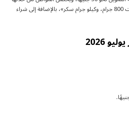
على السلع التموينية الأساسية، وهي: «زجاجة زيت 800 جرام، وكيلو جرام سكر»، بالإضافة إلى شراء
يو 2026