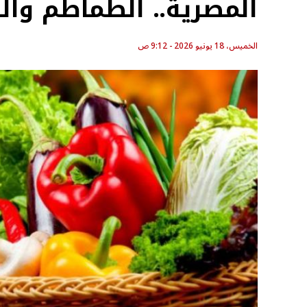
المصرية.. الطماطم وال
الخميس، 18 يونيو 2026 - 9:12 ص