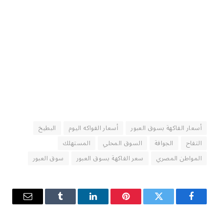
أسعار الفاكهة بسوق العبور
أسعار الفواكه اليوم
البطيخ
التفاح
الجوافة
السوق المحلي
المستهلك
المواطن المصري
سعر الفاكهة بسوق العبور
سوق العبور
فيسبوك
تويتر
بينتيريست
لينكدإن
Tumblr
البريد