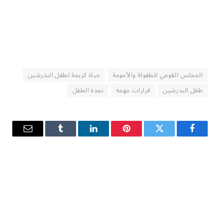
المجلس القومي للطفولة والأمومة
حياة كريمة لطفل البدرشين
طفل البدرشين
قرارات مهمة
نجدة الطفل
فيسبوك
تويتر
بينتيريست
لينكدإن
Tumblr
البريد
الإلكترو