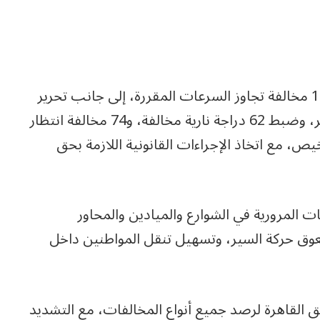
وأسفرت الحملات خلال 24 ساعة عن ضبط 1020 مخالفة تجاوز السرعات المقررة، إلى جانب تحرير
110 مخالفات سير بدون تراخيص قيادة أو تسيير، وضبط 62 دراجة نارية مخالفة، و74 مخالفة انتظار
لفة لشروط التراخيص، مع اتخاذ الإجراءات القانونية اللازمة بحق
ات المرورية في الشوارع والميادين والمحاور
تعوق حركة السير، وتسهيل تنقل المواطنين داخل
القاهرة لرصد جميع أنواع المخالفات، مع التشديد