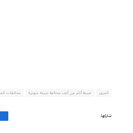
المرور
ضبط أكثر من ألف مخالفة سرعة جنونية
مخالفات المر
شاركها.