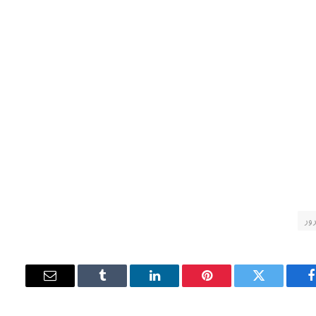
ور
فيسبوك
تويتر
بينتيريست
لينكدإن
Tumblr
البريد
الإلكتروني