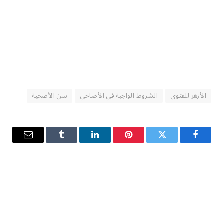
الأزهر للفتوى
الشروط الواجبة في الأضاحي
سن الأضحية
فيسبوك
تويتر
بينتيريست
لينكدإن
Tumblr
البريد
الإلكترو