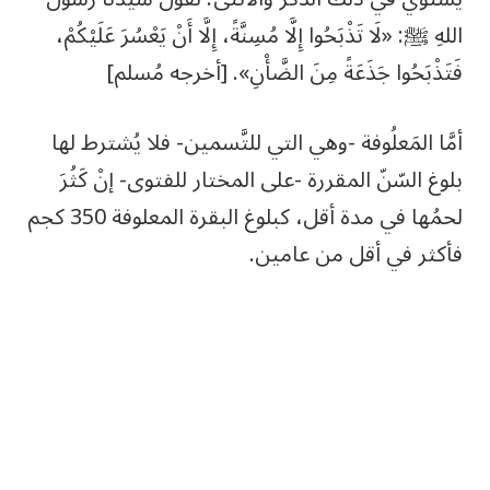
اللهِ ﷺ: «لَا تَذْبَحُوا إِلَّا مُسِنَّةً، إِلَّا أَنْ يَعْسُرَ عَلَيْكُمْ،
فَتَذْبَحُوا جَذَعَةً مِنَ الضَّأْنِ». [أخرجه مُسلم]
أمَّا المَعلُوفة -وهي التي للتَّسمين- فلا يُشترط لها
بلوغ السّنّ المقررة -على المختار للفتوى- إنْ كَثُرَ
لحمُها في مدة أقل، كبلوغ البقرة المعلوفة 350 كجم
فأكثر في أقل من عامين.