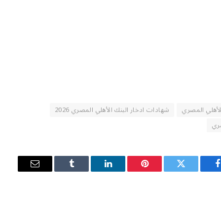
لأهلي المصري
شهادات ادخار البنك الأهلي المصري 2026
صري
فيسبوك
تويتر
بينتيريست
لينكدإن
Tumblr
البريد
الإلكتروني