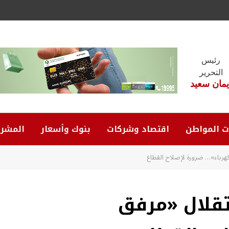
رئيس
التحرير
يمان سعيد
ت المواطن
اقتصاد وشركات
بنوك وأسعار
المشرو
هرباء»… ضرورة لإصلاح القطاع
تقلال «مرفق