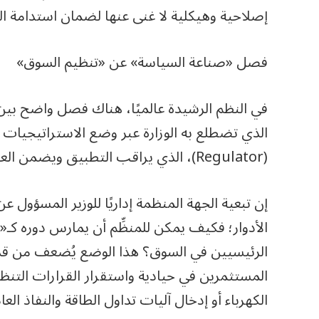
إصلاحية وهيكلية لا غنى عنها لضمان استدامة ا
فصل «صناعة السياسة» عن «تنظيم السوق»
في النظم الرشيدة عالميًا، هناك فصل واضح بين 
الذي تضطلع به الوزارة عبر وضع الاستراتيجيات ال
(Regulator)، الذي يراقب التطبيق ويضمن العدالة والشفافية وحماية المنافسة.
إن تبعية الجهة المنظمة إداريًا للوزير المسؤول ع
الأدوار؛ فكيف يمكن للمنظِّم أن يمارس دوره كـ«حَك
الرئيسيين في السوق؟ هذا الوضع يُضعف من قدرة
المستثمرين في حيادية واستقرار القرارات التنظ
الكهرباء أو إدخال آليات تداول الطاقة والنفاذ الع