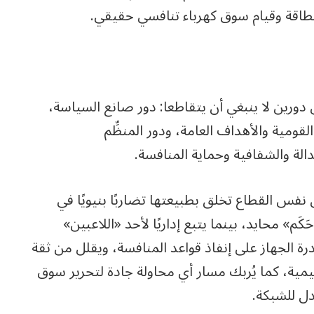
لطاقة وقيام سوق كهرباء تنافسي حقيقي.
دورين لا ينبغي أن يتقاطعا: دور صانع السياسة،
قومية والأهداف العامة، ودور المنظِّم
ن نفس القطاع تخلق بطبيعتها تضاربًا بنيويًا في
َم» محايد، بينما يتبع إداريًا لأحد «اللاعبين»
 الجهاز على إنفاذ قواعد المنافسة، ويقلل من ثقة
يمية، كما يُربك مسار أي محاولة جادة لتحرير سوق
ادل للشبكة.